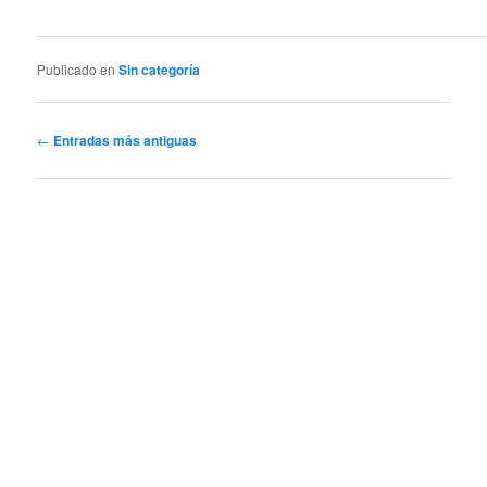
Publicado en
Sin categoría
Navegación
←
Entradas más antiguas
de
entradas