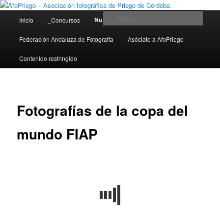
Miembro de la Federación Andaluza de Fotografía
Menú
Busc
Nuestras actividades
Inicio
_Concursos
principal
AfoPriego – Asociación fotográfica
Federación Andaluza de Fotografía
Asóciate a AfoPriego
de Priego de Córdoba
Contenido restringido
Fotografías de la copa del
mundo FIAP