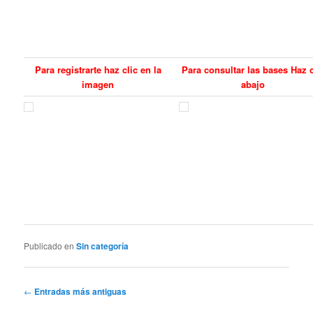
Para registrarte haz clic en la
Para consultar las bases Haz c
imagen
abajo
Publicado en
Sin categoría
Navegación
←
Entradas más antiguas
de